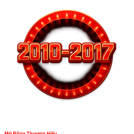
Mở Rộng Thương Hiệu