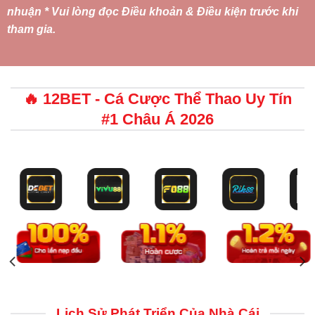
nhuận * Vui lòng đọc Điều khoản & Điều kiện trước khi
tham gia.
🔥 12BET - Cá Cược Thể Thao Uy Tín
#1 Châu Á 2026
Lịch Sử Phát Triển Của Nhà Cái