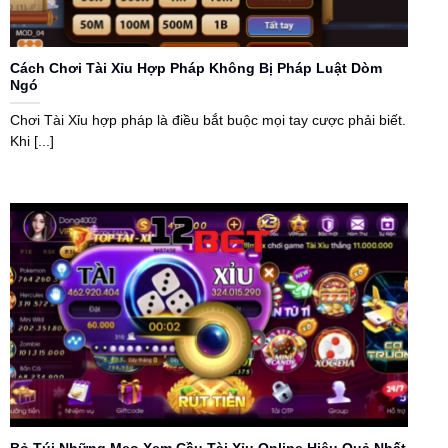
Cách Chơi Tài Xỉu Hợp Pháp Không Bị Pháp Luật Dòm
Ngó
Chơi Tài Xỉu hợp pháp là điều bắt buộc mọi tay cược phải biết.
Khi [...]