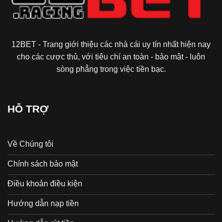
12BET
- Trang giới thiệu các nhà cái uy tín nhất hiện nay
cho các cược thủ, với tiêu chí an toàn - bảo mật - luôn
sòng phẳng trong việc tiền bạc.
HỖ TRỢ
Về Chúng tôi
Chính sách bảo mật
Điều khoản điều kiện
Hướng dẫn nạp tiền