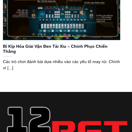
Bí Kíp Hóa Giải Vận Đen Tài Xỉu – Chinh Phục Chiến
Thắng
Các trò chơi đánh bài dựa nhiều vào các yếu tố may rủi. Chính
vì [...]