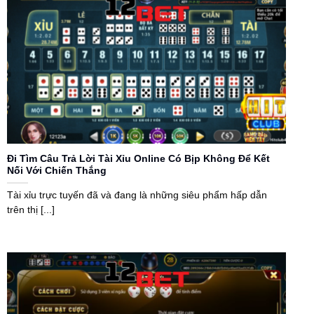
Đi Tìm Câu Trả Lời Tài Xỉu Online Có Bịp Không Để Kết
Nối Với Chiến Thắng
Tài xỉu trực tuyến đã và đang là những siêu phẩm hấp dẫn
trên thị [...]